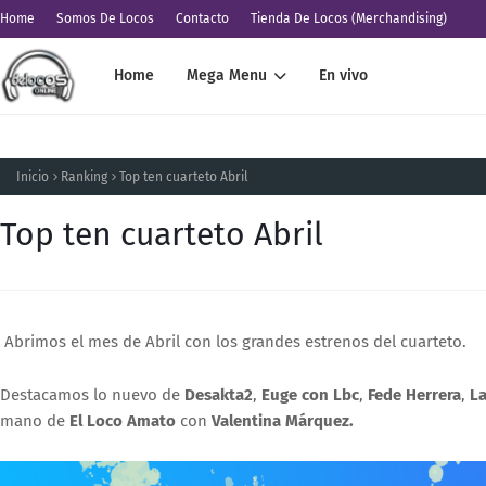
Home
Somos De Locos
Contacto
Tienda De Locos (Merchandising)
Home
Mega Menu
En vivo
Inicio
Ranking
Top ten cuarteto Abril
Top ten cuarteto Abril
Abrimos el mes de Abril con los grandes estrenos del cuarteto.
Destacamos lo nuevo de
Desakta2
,
Euge con Lbc
,
Fede Herrera
,
L
mano de
El Loco Amato
con
Valentina Márquez.