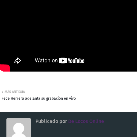
MÁS ANTIGUA
Fede Herrera adelanta su grabación en vivo
Publicado por
De Locos Online