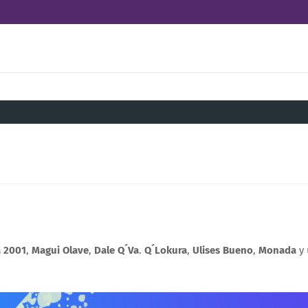
a 2001
,
Magui Olave
,
Dale Q´Va
.
Q´Lokura
,
Ulises Bueno
,
Monada
y