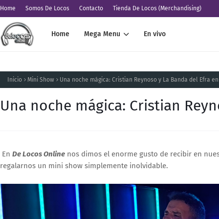
Home
Somos De Locos
Contacto
Tienda De Locos (Merchandising)
Home
Mega Menu
En vivo
Inicio
Mini Show
Una noche mágica: Cristian Reynoso y La Banda del Efra e
Una noche mágica: Cristian Reyn
En
De Locos Online
nos dimos el enorme gusto de recibir en nues
regalarnos un mini show simplemente inolvidable.