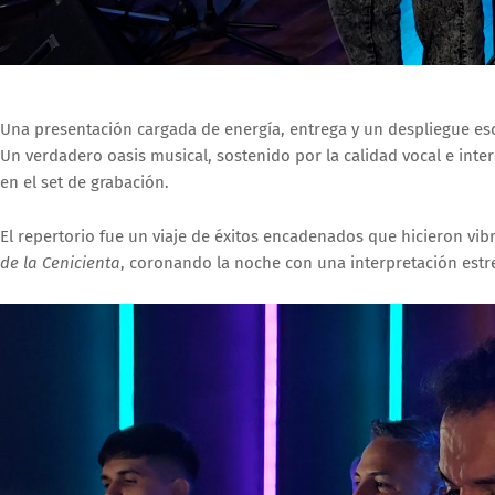
Una presentación cargada de energía, entrega y un despliegue esc
Un verdadero oasis musical, sostenido por la calidad vocal e inte
en el set de grabación.
El repertorio fue un viaje de éxitos encadenados que hicieron vibr
de la Cenicienta
, coronando la noche con una interpretación es