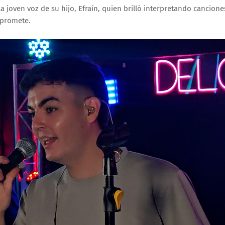
oven voz de su hijo, Efraín, quien brilló interpretando cancione
 promete.