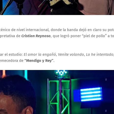
énico de nivel internacional, donde la banda dejó en claro su pot
rpretativa de
Cristian Reynoso
, que logró poner “piel de pollo” a t
ar el estudio:
El amor la engañó
,
Venite volando
,
Lo he intentado
tremecedora de
“Mendigo y Rey”
.