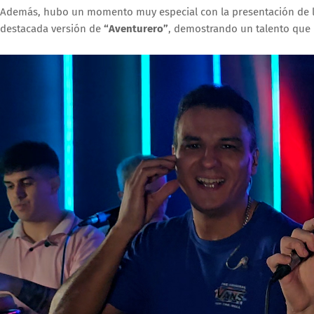
Además, hubo un momento muy especial con la presentación de la j
destacada versión de
“Aventurero”
, demostrando un talento que