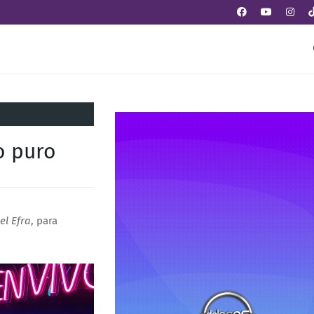
o puro
el Efra
, para