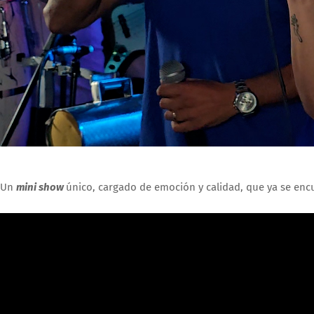
Un
mini show
único, cargado de emoción y calidad, que ya se encu