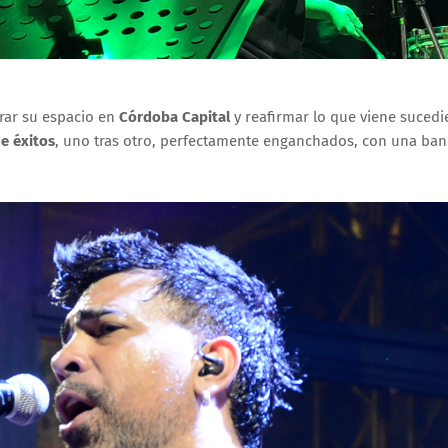
rar su espacio en
Córdoba Capital
y reafirmar lo que viene sucedi
de éxitos
, uno tras otro, perfectamente enganchados, con una ba