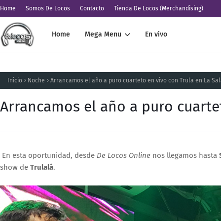
Home
Somos De Locos
Contacto
Tienda De Locos (Merchandising)
Home
Mega Menu
En vivo
Inicio
Noche
Arrancamos el año a puro cuarteto en vivo con Trula en La Sal
Arrancamos el año a puro cuartet
En esta oportunidad, desde
De
Locos Online
nos llegamos hasta
show de
Trulalá
.