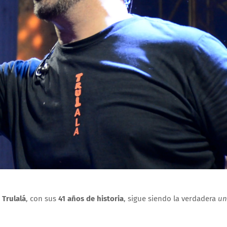
e
Trulalá
, con sus
41 años de historia
, sigue siendo la verdadera
un