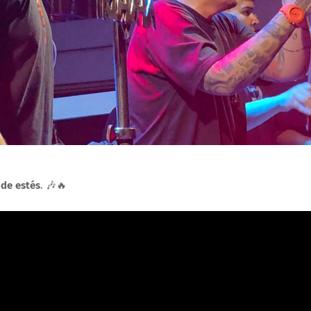
nde estés
. 🎶🔥