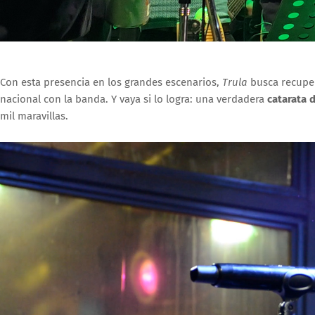
Con esta presencia en los grandes escenarios,
Trula
busca recupe
nacional con la banda. Y vaya si lo logra: una verdadera
catarata 
mil maravillas.