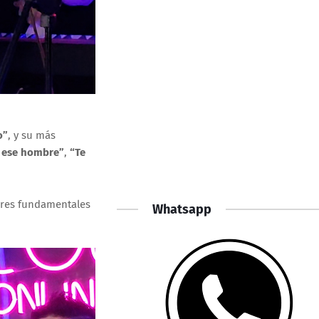
o”
, y su más
 ese hombre”
,
“Te
lares fundamentales
Whatsapp