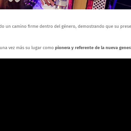
do un camino firme dentro del género, demostrando que su prese
a una vez más su lugar como
pionera y referente de la nueva gener