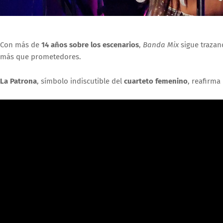
Con más de
14 años sobre los escenarios
,
Banda Mix
sigue trazan
más que prometedores.
La Patrona
, símbolo indiscutible del
cuarteto femenino
, reafirm