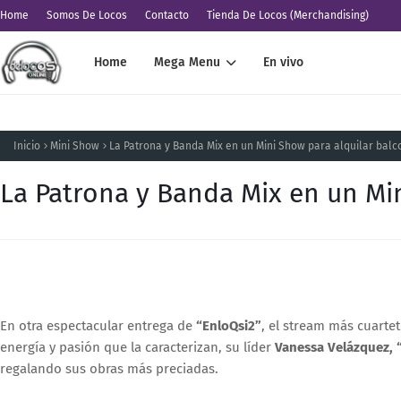
Home
Somos De Locos
Contacto
Tienda De Locos (Merchandising)
Home
Mega Menu
En vivo
Inicio
Mini Show
La Patrona y Banda Mix en un Mini Show para alquilar balco
La Patrona y Banda Mix en un Min
En otra espectacular entrega de
“EnloQsi2”
, el stream más cuart
energía y pasión que la caracterizan, su líder
Vanessa Velázquez, 
regalando sus obras más preciadas.