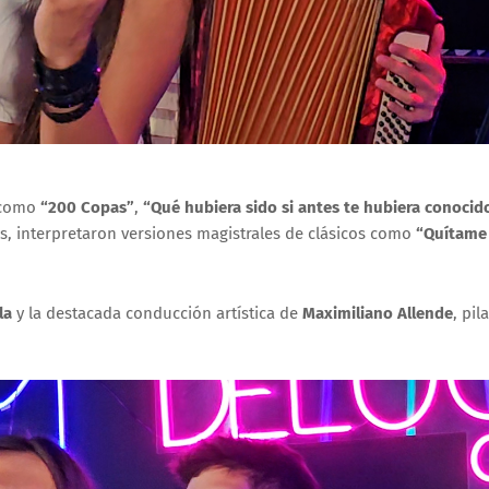
s como
“200 Copas”
,
“Qué hubiera sido si antes te hubiera conocid
s, interpretaron versiones magistrales de clásicos como
“Quítame
la
y la destacada conducción artística de
Maximiliano Allende
, pi