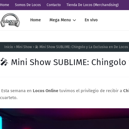
Home
Somos De Locos
Contacto
Tienda De Locos (Merchandising)
Home
Mega Menu
En vivo
Inicio
Mini Show
🎤 Mini Show SUBLIME: Chingolo y La Exclusiva en De Locos
🎤 Mini Show SUBLIME: Chingolo 
Esta semana en
Locos Online
tuvimos el privilegio de recibir a
Ch
cuarteto.