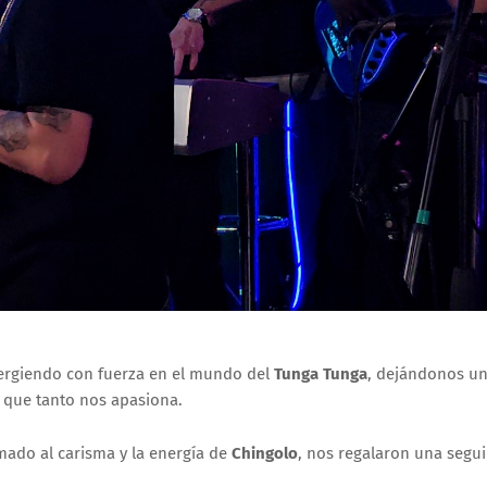
rgiendo con fuerza en el mundo del
Tunga Tunga
, dejándonos u
 que tanto nos apasiona.
mado al carisma y la energía de
Chingolo
, nos regalaron una segui