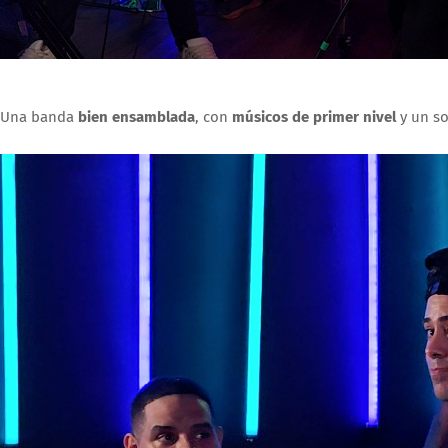
Una banda
bien ensamblada
, con
músicos de primer nivel
y un so