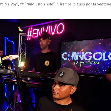
“Ya Me Voy”
,
“Mi Niña Está Triste”
,
“Tiremos la Casa por la Ventana