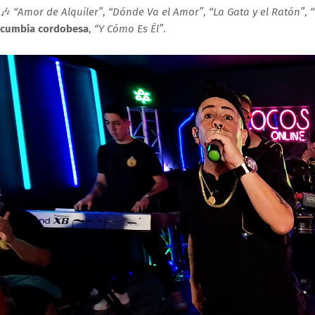
🎶
“Amor de Alquiler”
,
“Dónde Va el Amor”
,
“La Gata y el Ratón”
,
cumbia cordobesa
,
“Y Cómo Es Él”
.