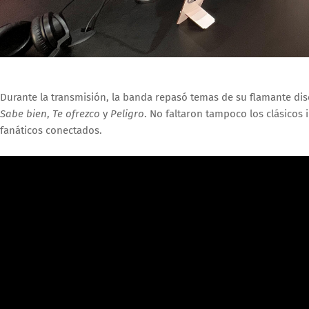
Durante la transmisión, la banda repasó temas de su flamante di
Sabe bien
,
Te ofrezco
y
Peligro
. No faltaron tampoco los clásicos
fanáticos conectados.