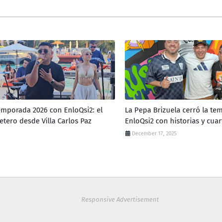
emporada 2026 con EnloQsi2: el
La Pepa Brizuela cerró la te
etero desde Villa Carlos Paz
EnloQsi2 con historias y cua
December 17, 2025
Responsive Advertisement