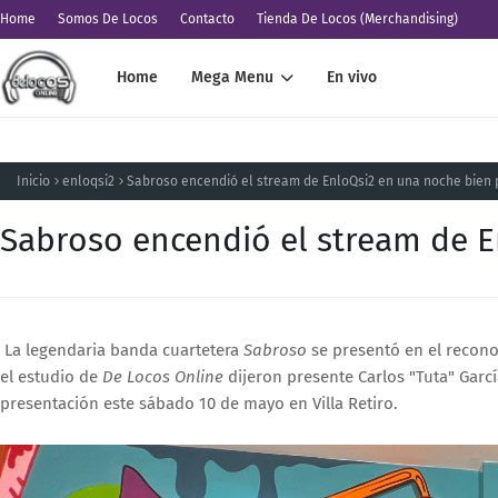
Home
Somos De Locos
Contacto
Tienda De Locos (Merchandising)
Home
Mega Menu
En vivo
Inicio
enloqsi2
Sabroso encendió el stream de EnloQsi2 en una noche bien 
Sabroso encendió el stream de E
La legendaria banda cuartetera
Sabroso
se presentó en el recon
el estudio de
De Locos Online
dijeron presente Carlos "Tuta" Garcí
presentación este sábado 10 de mayo en Villa Retiro.