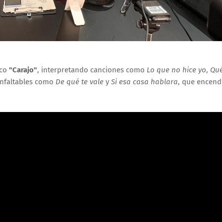
sco
"Carajo"
, interpretando canciones como
Lo que no hice yo
,
Qué
 infaltables como
De qué te vale
y
Si esa casa hablara
, que encend