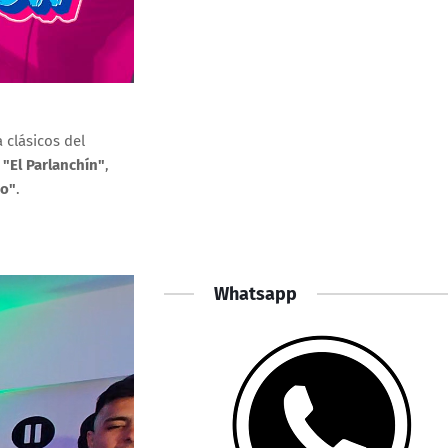
 clásicos del
o
"El Parlanchín"
,
ro"
.
Whatsapp