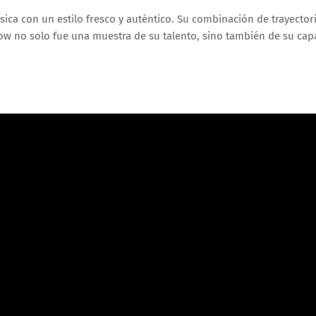
ca con un estilo fresco y auténtico. Su combinación de trayector
show no solo fue una muestra de su talento, sino también de su ca