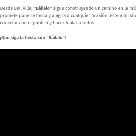
Desde Bell Ville,
"Báilalo"
sigue construyendo un camino en la músi
promete ponerle fiesta y alegría a cualquier ocasión. Este mini 
conectar con el público y hacer bailar a todos.
¡Que siga la fiesta con "Báilalo"!