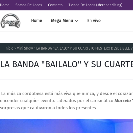
Home
Somos De Locos
Contacto
Tienda De Locos (Merchandising)
Home
Mega Menu
En vivo
Inicio
Mini Show
LA BANDA "BAILALO" Y SU CUARTETO FIESTERO DESDE BELL V
LA BANDA "BAILALO" Y SU CUART
La música cordobesa está más viva que nunca, y desde el corazón 
encender cualquier evento. Liderados por el carismático
Marcelo 
sorpresas que cautivaron a todos los presentes.