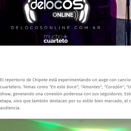
El repertorio de Chipote está experimentando un auge con cancio
cuartetero. Temas como
"En esta boca"
,
"Amantes"
,
"Corazón"
,
"U
show, generando una conexión poderosa con sus seguidores. Esto
etapa, sino que también destacan por su estilo bien marcado, el
audiencia.