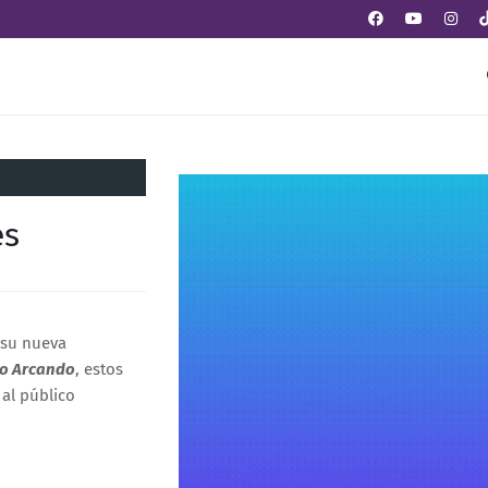
es
 su nueva
io Arcando
, estos
al público