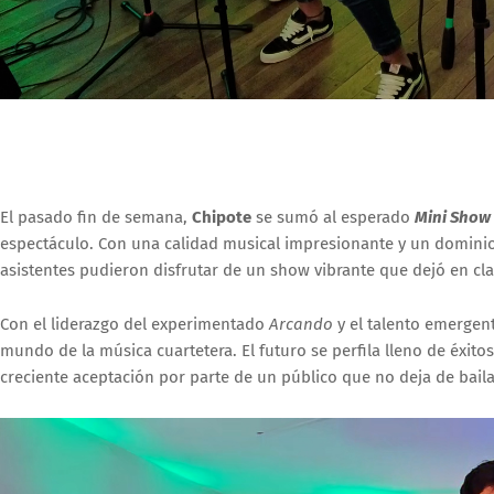
El pasado fin de semana,
Chipote
se sumó al esperado
Mini Show
espectáculo. Con una calidad musical impresionante y un dominio 
asistentes pudieron disfrutar de un show vibrante que dejó en cla
Con el liderazgo del experimentado
Arcando
y el talento emergen
mundo de la música cuartetera. El futuro se perfila lleno de éxit
creciente aceptación por parte de un público que no deja de bail