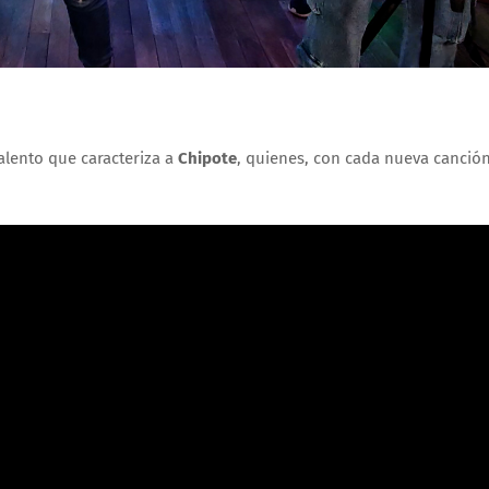
talento que caracteriza a
Chipote
, quienes, con cada nueva canció