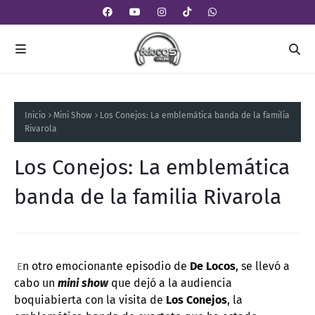
Inicio
Mini Show
Los Conejos: La emblemática banda de la familia
Rivarola
Los Conejos: La emblemática
banda de la familia Rivarola
n otro emocionante episodio de
De Locos
, se llevó a
E
cabo un
mini show
que dejó a la audiencia
boquiabierta con la visita de
Los Conejos
, la