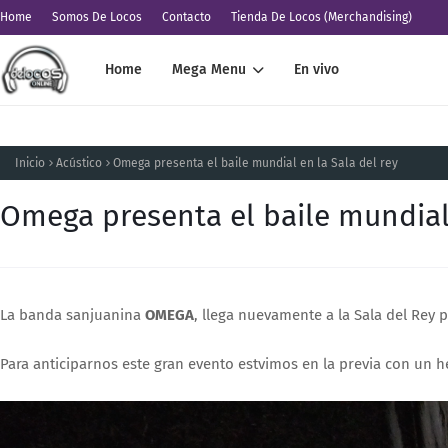
Home
Somos De Locos
Contacto
Tienda De Locos (Merchandising)
Home
Mega Menu
En vivo
Inicio
Acústico
Omega presenta el baile mundial en la Sala del rey
Omega presenta el baile mundial 
La banda sanjuanina
OMEGA
, llega nuevamente a la Sala del Rey 
Para anticiparnos este gran evento estvimos en la previa con un 