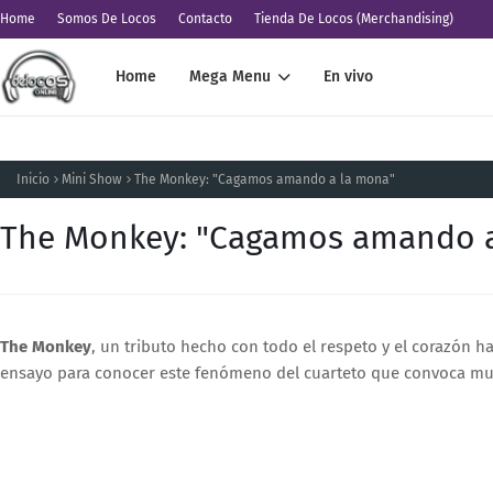
Home
Somos De Locos
Contacto
Tienda De Locos (Merchandising)
Home
Mega Menu
En vivo
Inicio
Mini Show
The Monkey: "Cagamos amando a la mona"
The Monkey: "Cagamos amando a
The Monkey
, un tributo hecho con todo el respeto y el corazón ha
ensayo para conocer este fenómeno del cuarteto que convoca mul