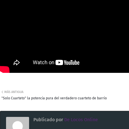
MÁS ANTIGUA
"Solo Cuarteto" la potencia pura del verdadero cuarteto de barrio
Publicado por
De Locos Online