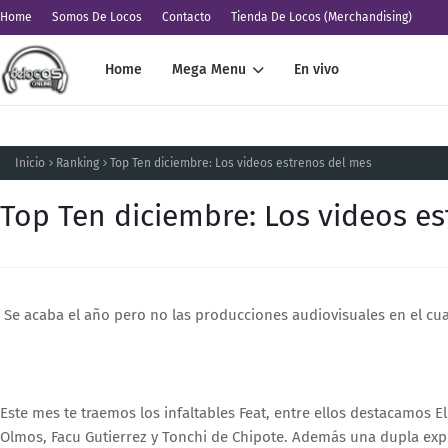
Home
Somos De Locos
Contacto
Tienda De Locos (Merchandising)
Home
Mega Menu
En vivo
Inicio
Ranking
Top Ten diciembre: Los videos estrenos del mes
Top Ten diciembre: Los videos e
Se acaba el año pero no las producciones audiovisuales en el cua
Este mes te traemos los infaltables Feat, entre ellos destacamos
Olmos, Facu Gutierrez y Tonchi de Chipote. Además una dupla expl