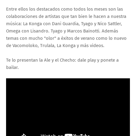
Entre ellos los destacados como todos los meses son las
colaboraciones de artistas que tan bien le hacen a nuestra
música: La Konga con Dani Guardia, Tyago y Nico Sattler,
Omega con Lisandro. Tyago y Marcos Bainotti. Además
temas con mucho "olor" a éxitos de verano como lo nuevo
de Vacomoloko, Trulala, La Konga y más videos.
Te lo presentan la Ale y el Checho: dale play y ponete a
bailar.