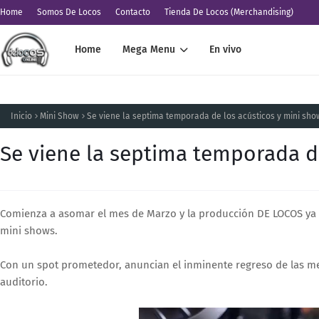
Home
Somos De Locos
Contacto
Tienda De Locos (Merchandising)
Home
Mega Menu
En vivo
Inicio
Mini Show
Se viene la septima temporada de los acústicos y mini sho
Se viene la septima temporada d
Comienza a asomar el mes de Marzo y la producción DE LOCOS ya c
mini shows.
Con un spot prometedor, anuncian el inminente regreso de las m
auditorio.