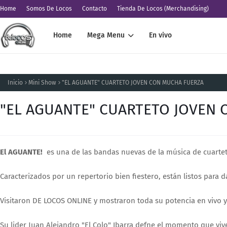
Home
Somos De Locos
Contacto
Tienda De Locos (Merchandising)
Home
Mega Menu
En vivo
Inicio
Mini Show
"EL AGUANTE" CUARTETO JOVEN CON MUCHA FUERZA
"EL AGUANTE" CUARTETO JOVEN
El AGUANTE!
es una de las bandas nuevas de la música de cuarte
Caracterizados por un repertorio bien fiestero, están listos para d
Visitaron DE LOCOS ONLINE y mostraron toda su potencia en vivo y
Su lider Juan Alejandro "El Colo" Ibarra defne el momento que viv