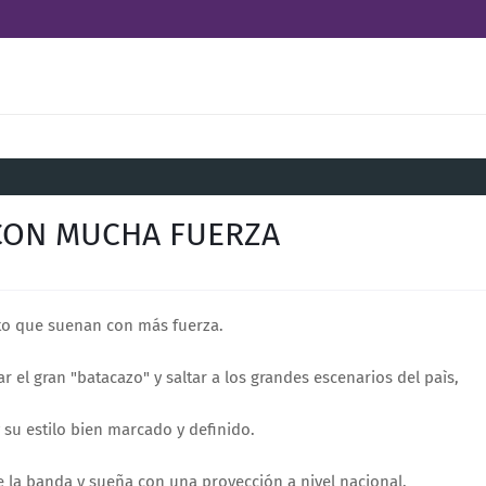
 CON MUCHA FUERZA
to que suenan con más fuerza.
ar el gran "batacazo" y saltar a los grandes escenarios del paìs,
 su estilo bien marcado y definido.
e la banda y sueña con una proyección a nivel nacional.