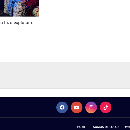
ta hizo explotar el
HOME
SOMOS DE LOCOS
WH