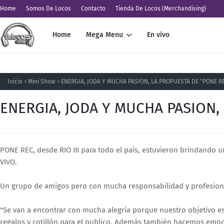
Home
Somos De Locos
Contacto
Tienda De Locos (Merchandising)
Home
Mega Menu
En vivo
Inicio
Mini Show
ENERGIA, JODA Y MUCHA PASION, LA PROPUESTA DE "PONE R
ENERGIA, JODA Y MUCHA PASION,
PONE REC, desde RIO III para todo el país, estuvieron brindando
VIVO.
Un grupo de amigos pero con mucha responsabilidad y profesional
"Se van a encontrar con mucha alegría porque nuestro objetivo es
regalos y cotillón para el publico. Además también hacemos emo