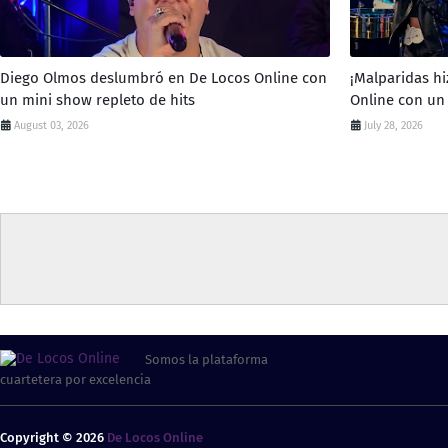
Diego Olmos deslumbró en De Locos Online con
¡Malparidas hi
un mini show repleto de hits
Online con un
August 03, 2026
July 28, 2026
Somos la plataforma
cuartetera por excelencia
Copyright ©
2026
De Locos Online