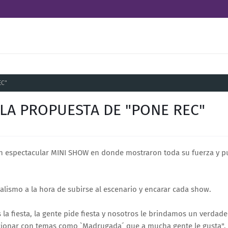
EC"
 LA PROPUESTA DE "PONE REC"
 un espectacular MINI SHOW en donde mostraron toda su fuerza y p
ismo a la hora de subirse al escenario y encarar cada show.
 la fiesta, la gente pide fiesta y nosotros le brindamos un verda
cionar con temas como `Madrugada´ que a mucha gente le gusta". 